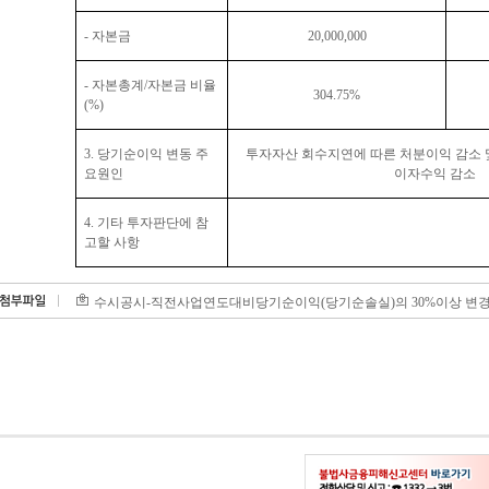
-
자본금
20,000,000
-
자본총계
/
자본금 비율
304.75%
(%)
3.
당기순이익 변동 주
투자자산 회수지연에 따른 처분이익 감소 
요원인
이자수익 감소
4.
기타 투자판단에 참
고할 사항
수시공시-직전사업연도대비당기순이익(당기순솔실)의 30%이상 변경사실2