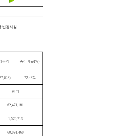
상 변경사실
감금액
증감비율
(%)
77,628)
-72.43%
전기
62,471,181
1,579,713
60,891,468