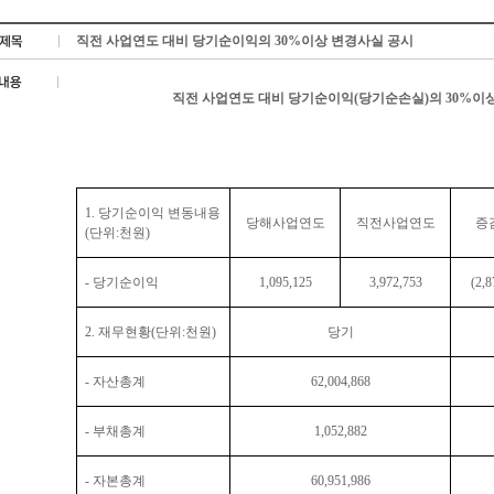
직전 사업연도 대비 당기순이익의 30%이상 변경사실 공시
직전 사업연도 대비 당기순이익
(
당기순손실
)
의
30%
이
1.
당기순이익 변동내용
당해사업연도
직전사업연도
증
(
단위
:
천원
)
-
당기순이익
1,095,125
3,972,753
(2,8
2.
재무현황
(
단위
:
천원
)
당기
-
자산총계
62,004,868
-
부채총계
1,052,882
-
자본총계
60,951,986