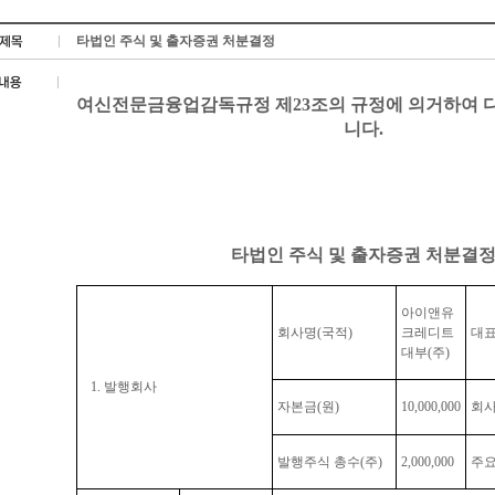
타법인 주식 및 출자증권 처분결정
여신전문금융업감독규정 제23조의 규정에 의거하여 
니다.
타법인 주식 및 출자증권 처분결
아이앤유
회사명
(
국적
)
크레디트
대
대부
(
주
)
1.
발행회사
자본금
(
원
)
10,000,000
회사
발행주식 총수
(
주
)
2,000,000
주