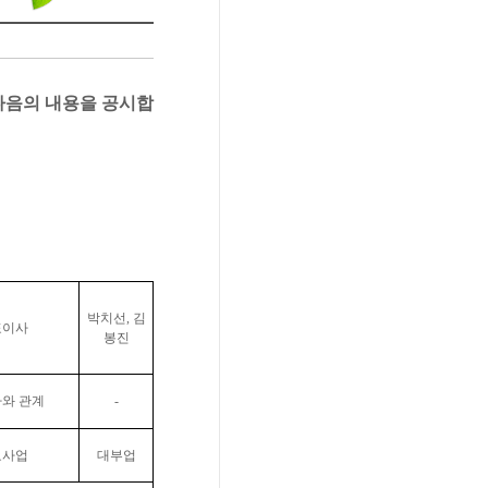
다음의 내용을 공시합
정
박치선
,
김
표이사
봉진
와 관계
-
요사업
대부업