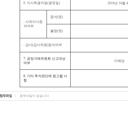
6.
이사회결의일
(
결정일
)
2018
년
10
월
4
참석
(
명
)
-
사외이사참
석여부
불참
(
명
)
-
감사
(
감사위원
)
참석여부
7.
공정거래위원회 신고대상
미해당
여부
8.
기타 투자판단에 참고할 사
항
첨부파일이 없습니다.