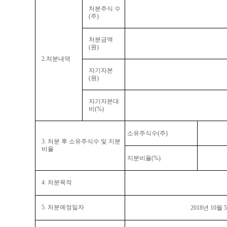
처분주식 수
(
주
)
처분금액
(
원
)
2.
처분내역
자기자본
(
원
)
자기자본대
비
(%)
소유주식수
(
주
)
3.
처분 후 소유주식수 및 지분
비율
지분비율
(%)
4.
처분목적
5.
처분예정일자
2018
년
10
월
5