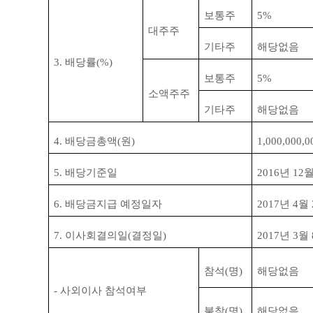
보통주
5%
대주주
기타주
해당없음
3.
배당률
(%)
보통주
5%
소액주주
기타주
해당없음
4.
배당금총액
(
원
)
1,000,000,0
5.
배당기준일
2016
년
12
6.
배당금지급 예정일자
2017
년
4
월
7.
이사회결의일
(
결정일
)
2017
년
3
월
참석
(
명
)
해당없음
-
사외이사 참석여부
불참
(
명
)
해당없음