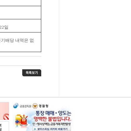
22
일
분기배당 내역은 없