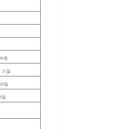
00
원
월
31
일
28
일
8
일