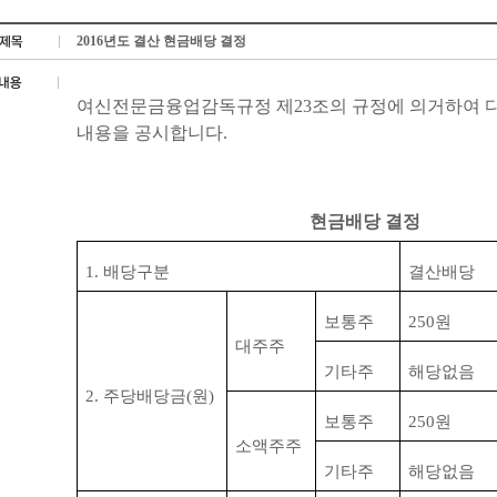
2016년도 결산 현금배당 결정
여신전문금융업감독규정 제
23
조의 규정에 의거하여 
내용을 공시합니다
.
현금배당 결정
1.
배당구분
결산배당
보통주
250
원
대주주
기타주
해당없음
2.
주당배당금
(
원
)
보통주
250
원
소액주주
기타주
해당없음